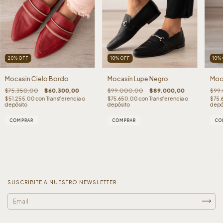
20
%
OFF
10
%
OFF
10
%
Mocasin Cielo Bordo
Mocasín Lupe Negro
Moca
$75.350,00
$60.300,00
$99.000,00
$89.000,00
$99
$51.255,00
con
Transferencia o
$75.650,00
con
Transferencia o
$75.
depósito
depósito
depó
COMPRAR
COMPRAR
CO
SUSCRIBITE A NUESTRO NEWSLETTER