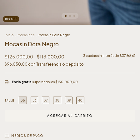
10
%
OFF
Inicio
.
Mocasines
.
Mocasin Dora Negro
Mocasin Dora Negro
$125.000,00
$113.000,00
3
cuotas sin interés de
$37.666,67
$96.050,00
con
Transferencia o depósito
Envío gratis
superando los
$150.000,00
35
36
37
38
39
40
TALLE
MEDIOS DE PAGO