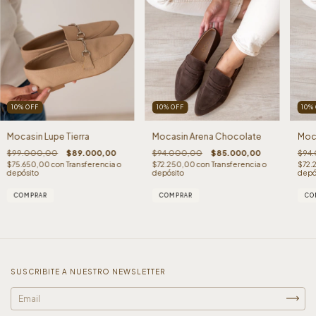
10
%
OFF
10
%
OFF
10
%
Mocasin Lupe Tierra
Mocasin Arena Chocolate
Moca
$99.000,00
$89.000,00
$94.000,00
$85.000,00
$94
$75.650,00
con
Transferencia o
$72.250,00
con
Transferencia o
$72.
depósito
depósito
depó
COMPRAR
COMPRAR
CO
SUSCRIBITE A NUESTRO NEWSLETTER