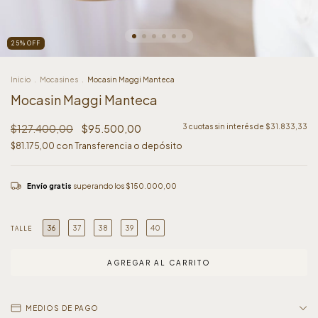
25
%
OFF
Inicio
.
Mocasines
.
Mocasin Maggi Manteca
Mocasin Maggi Manteca
$127.400,00
$95.500,00
3
cuotas sin interés de
$31.833,33
$81.175,00
con
Transferencia o depósito
Envío gratis
superando los
$150.000,00
36
37
38
39
40
TALLE
MEDIOS DE PAGO