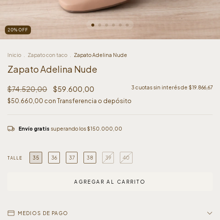
20
%
OFF
Inicio
.
Zapato con taco
.
Zapato Adelina Nude
Zapato Adelina Nude
$74.520,00
$59.600,00
3
cuotas sin interés de
$19.866,67
$50.660,00
con
Transferencia o depósito
Envío gratis
superando los
$150.000,00
35
36
37
38
39
40
TALLE
MEDIOS DE PAGO