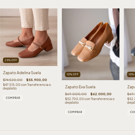
25
%
OFF
Zapato Adelina Suela
10
%
OFF
10
%
$74.520,00
$55.900,00
$47.515,00
con
Transferencia o
Zapato Eva Suela
Zapa
depósito
$69.000,00
$62.000,00
$69
COMPRAR
$52.700,00
con
Transferencia o
$52.
depósito
depó
COMPRAR
CO