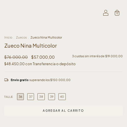
0
Inicio
.
Zuecos
.
Zueco Nina Multicolor
Zueco Nina Multicolor
$76.000,00
$57.000,00
3
cuotas sin interés de
$19.000,00
$48.450,00
con
Transferencia o depósito
Envío gratis
superando los
$150.000,00
36
37
38
39
40
TALLE