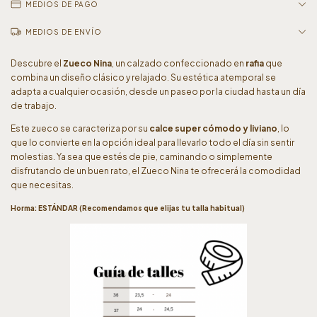
MEDIOS DE PAGO
MEDIOS DE ENVÍO
Descubre el
Zueco Nina
, un calzado confeccionado en
rafia
que
combina un diseño clásico y relajado. Su estética atemporal se
adapta a cualquier ocasión, desde un paseo por la ciudad hasta un día
de trabajo.
Este zueco se caracteriza por su
calce super cómodo y liviano
, lo
que lo convierte en la opción ideal para llevarlo todo el día sin sentir
molestias. Ya sea que estés de pie, caminando o simplemente
disfrutando de un buen rato, el Zueco Nina te ofrecerá la comodidad
que necesitas.
Horma: ESTÁNDAR (Recomendamos que elijas tu talla habitual)