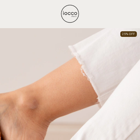
25
%
OFF